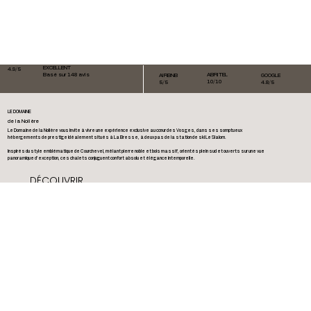
EXCELLENT
4.9/5
Basé sur 148 avis
ABRITEL
AIRBNB
GOOGLE
10/10
5/5
4.8/5
LE DOMAINE
de la Nolière
Le Domaine de la Nolière vous invite à vivre une expérience exclusive au cœur des Vosges, dans ses somptueux
hébergements de prestige idéalement situés à La Bresse, à deux pas de la station de ski Le Slalom.
Inspirés du style emblématique de Courchevel, mêlant pierre noble et bois massif, orientés plein sud et ouverts sur une vue
panoramique d’exception, ces chalets conjuguent confort absolu et élégance intemporelle.
DÉCOUVRIR