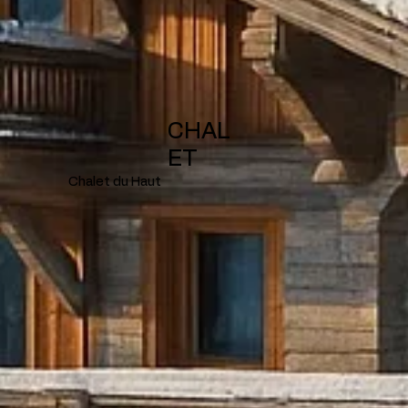
CHAL
ET
Chalet du Haut