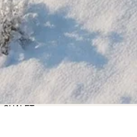
CHALET
Chalet du Haut
À seulement 5 minutes de la station de ski La Bresse Hohneck, le
Chalet du Haut
vous accueille dans un cadre exceptionnel, orienté plein sud, avec une
vue
panoramique sur les montagnes vosgiennes
. Conçu pour recevoir jusqu’à
15 personnes
, ce chalet de
très grand standing
allie authenticité montagnarde et