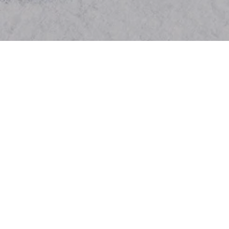
EXPLOREZ
Les Chalets
LE DOMAINE
CHALET DE LA NOLIÈRE
13 personnes
6 chambres
6 SDB
DÉCOUVRIR
LE DOMAINE
CHALET DU HAUT
15 personnes
7 chambres
6 SDB
DÉCOUVRIR